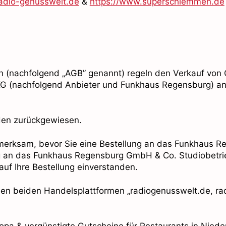
radio-genusswelt.de
&
https://www.superschlemmen.de
n (nachfolgend „AGB” genannt) regeln den Verkauf von
(nachfolgend Anbieter und Funkhaus Regensburg) an Si
den zurückgewiesen.
ufmerksam, bevor Sie eine Bestellung an das Funkhaus 
g an das Funkhaus Regensburg GmbH & Co. Studiobetrieb
f Ihre Bestellung einverstanden.
den beiden Handelsplattformen „radiogenusswelt.de, r
opa & vergünstigte Gutscheine für Restaurants in Nied