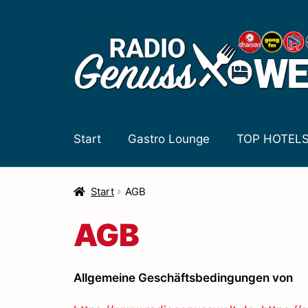
Zur
Zum
Navigation
Inhalt
springen
springen
Start
Gastro Lounge
TOP HOTEL
Start
AGB
AGB
Allgemeine Geschäftsbedingungen von