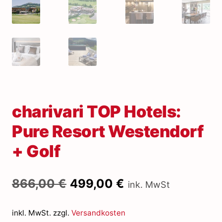
charivari TOP Hotels:
Pure Resort Westendorf
+ Golf
Ursprünglicher
Aktueller
866,00
€
499,00
€
ink. MwSt
Preis
Preis
war:
ist:
inkl. MwSt.
zzgl.
Versandkosten
866,00 €
499,00 €.