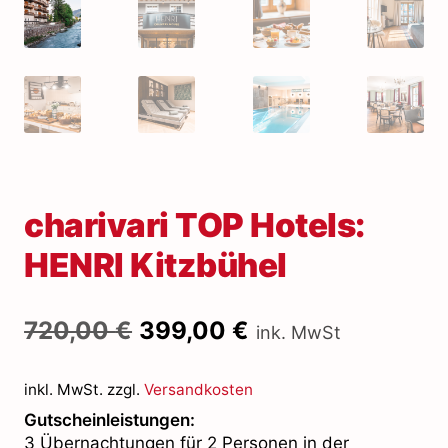
charivari TOP Hotels:
HENRI Kitzbühel
Ursprünglicher
Aktueller
720,00
€
399,00
€
ink. MwSt
Preis
Preis
war:
ist:
inkl. MwSt.
zzgl.
Versandkosten
720,00 €
399,00 €.
Gutscheinleistungen:
3 Übernachtungen für 2 Personen in der