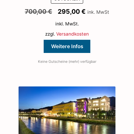
Ursprünglicher
Aktueller
700,00
€
295,00
€
ink. MwSt
Preis
Preis
inkl. MwSt.
war:
ist:
700,00 €
295,00 €.
zzgl.
Versandkosten
Weitere Infos
Keine Gutscheine (mehr) verfügbar