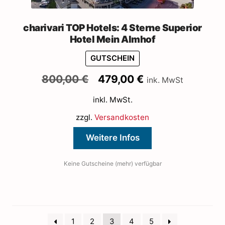
charivari TOP Hotels: 4 Sterne Superior
Hotel Mein Almhof
GUTSCHEIN
Ursprünglicher
Aktueller
800,00
€
479,00
€
ink. MwSt
Preis
Preis
inkl. MwSt.
war:
ist:
800,00 €
479,00 €.
zzgl.
Versandkosten
Weitere Infos
Keine Gutscheine (mehr) verfügbar
1
2
3
4
5