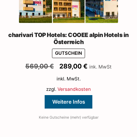
charivari TOP Hotels: COOEE alpin Hotels in
Österreich
GUTSCHEIN
Ursprünglicher
Aktueller
569,00
€
289,00
€
ink. MwSt
Preis
Preis
inkl. MwSt.
war:
ist:
569,00 €
289,00 €.
zzgl.
Versandkosten
Weitere Infos
Keine Gutscheine (mehr) verfügbar