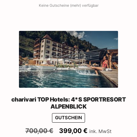
Keine Gutscheine (mehr) verfügbar
charivari TOP Hotels: 4*S SPORTRESORT
ALPENBLICK
GUTSCHEIN
Ursprünglicher
Aktueller
700,00
€
399,00
€
ink. MwSt