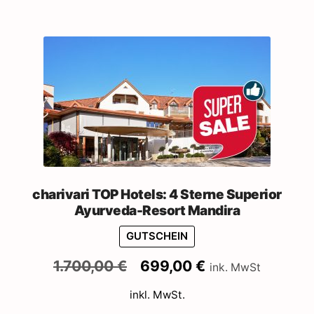
charivari TOP Hotels: 4 Sterne Superior
Ayurveda-Resort Mandira
GUTSCHEIN
Ursprünglicher
Aktueller
1.700,00
€
699,00
€
ink. MwSt
Preis
Preis
inkl. MwSt.
war:
ist:
1.700,00 €
699,00 €.