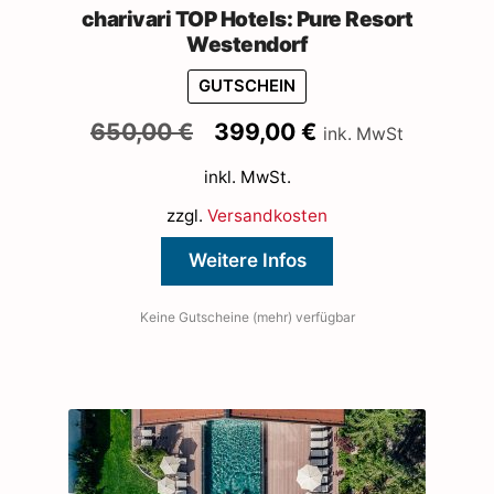
charivari TOP Hotels: Pure Resort
Westendorf
GUTSCHEIN
Ursprünglicher
Aktueller
650,00
€
399,00
€
ink. MwSt
Preis
Preis
inkl. MwSt.
war:
ist:
650,00 €
399,00 €.
zzgl.
Versandkosten
Weitere Infos
Keine Gutscheine (mehr) verfügbar