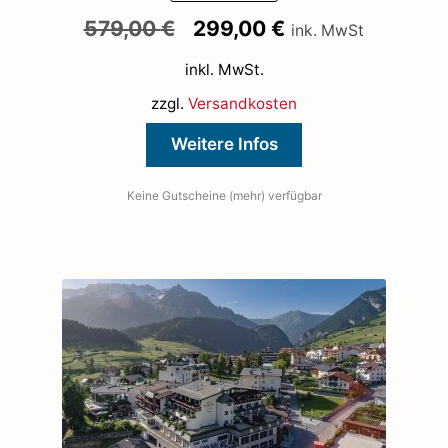
Ursprünglicher
Aktueller
579,00
€
299,00
€
ink. MwSt
Preis
Preis
inkl. MwSt.
war:
ist:
579,00 €
299,00 €.
zzgl.
Versandkosten
Weitere Infos
Keine Gutscheine (mehr) verfügbar