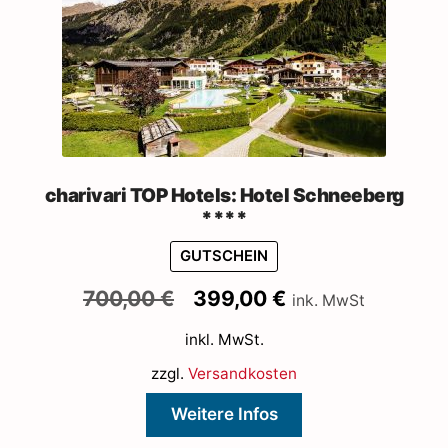
charivari TOP Hotels: Hotel Schneeberg
****
GUTSCHEIN
Ursprünglicher
Aktueller
700,00
€
399,00
€
ink. MwSt
Preis
Preis
inkl. MwSt.
war:
ist:
700,00 €
399,00 €.
zzgl.
Versandkosten
Weitere Infos