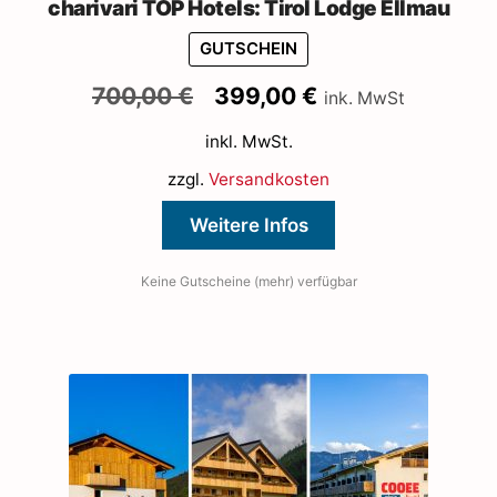
charivari TOP Hotels: Tirol Lodge Ellmau
GUTSCHEIN
Ursprünglicher
Aktueller
700,00
€
399,00
€
ink. MwSt
Preis
Preis
inkl. MwSt.
war:
ist:
700,00 €
399,00 €.
zzgl.
Versandkosten
Weitere Infos
Keine Gutscheine (mehr) verfügbar