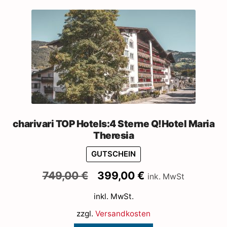
charivari TOP Hotels:4 Sterne Q!Hotel Maria
Theresia
GUTSCHEIN
Ursprünglicher
Aktueller
749,00
€
399,00
€
ink. MwSt
Preis
Preis
inkl. MwSt.
war:
ist:
749,00 €
399,00 €.
zzgl.
Versandkosten