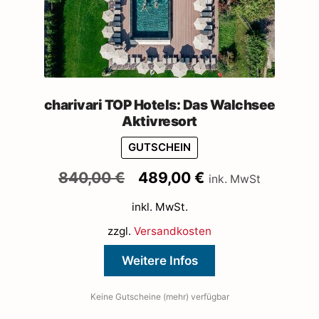
charivari TOP Hotels: Das Walchsee
Aktivresort
GUTSCHEIN
Ursprünglicher
Aktueller
840,00
€
489,00
€
ink. MwSt
Preis
Preis
inkl. MwSt.
war:
ist:
840,00 €
489,00 €.
zzgl.
Versandkosten
Weitere Infos
Keine Gutscheine (mehr) verfügbar