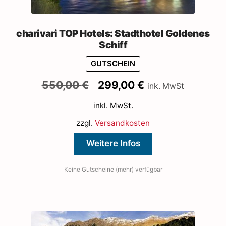
charivari TOP Hotels: Stadthotel Goldenes
Schiff
GUTSCHEIN
Ursprünglicher
Aktueller
550,00
€
299,00
€
ink. MwSt
Preis
Preis
inkl. MwSt.
war:
ist:
550,00 €
299,00 €.
zzgl.
Versandkosten
Weitere Infos
Keine Gutscheine (mehr) verfügbar