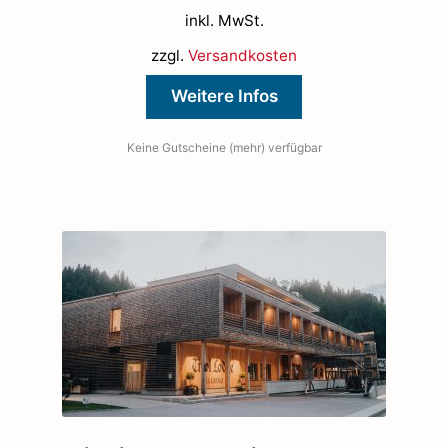
Preis
Preis
inkl. MwSt.
war:
ist:
700,00 €
399,00 €.
zzgl.
Versandkosten
Weitere Infos
Keine Gutscheine (mehr) verfügbar